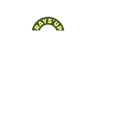
Haber ve güncellemeler için
bültenimize abone olun!
Katıl
Mesafeli Satış Sözleşmesi
Gizlilik Sözleşmesi