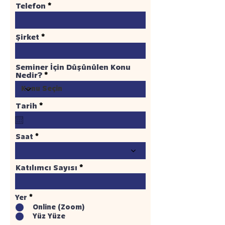
Telefon
Şirket
Seminer İçin Düşünülen Konu
Nedir?
r
Tarih
*
e
q
u
Saat
i
r
e
d
Katılımcı Sayısı
Yer
*
Online (Zoom)
Yüz Yüze