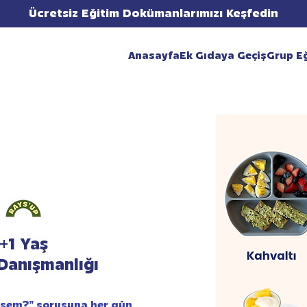
Ücretsiz Eğitim Dokümanlarımızı Keşfedin
Anasayfa
Ek Gıdaya Geçiş
Grup Eğ
+1 Yaş
Danışmanlığı
rsem?” sorusuna her gün