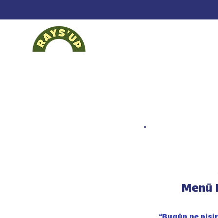
Menü 
“Bugün ne pişi