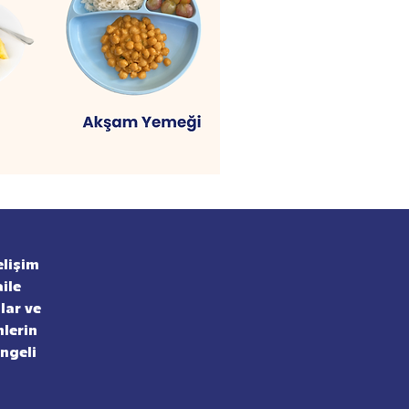
elişim
ile
lar ve
nlerin
engeli