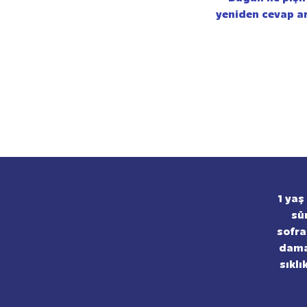
yeniden cevap a
1 yaş
sü
sofra
damak
sıklı