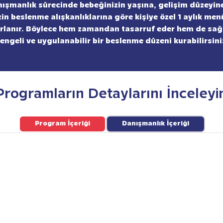
ışmanlık sürecinde bebeğinizin yaşına, gelişim düzeyin
zin beslenme alışkanlıklarına göre kişiye özel 1 aylık men
rlanır. Böylece hem zamandan tasarruf eder hem de sağl
engeli ve uygulanabilir bir beslenme düzeni kurabilirsini
Programların Detaylarını İnceleyi
Program İçeriği
Danışmanlık İçeriği